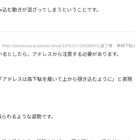
み込む動きが混ざってしまうということです。
http://photozou.jp/photo/show/1075137/236289472,道了尊 奉納下駄2
いるとしたら、アドレスから注意する必要があります。
「アドレスは高下駄を履いて上から覗き込むように」と表現
張られるような姿勢です。