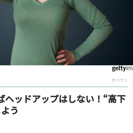
セベケン
ばヘッドアップはしない！“高下
しよう