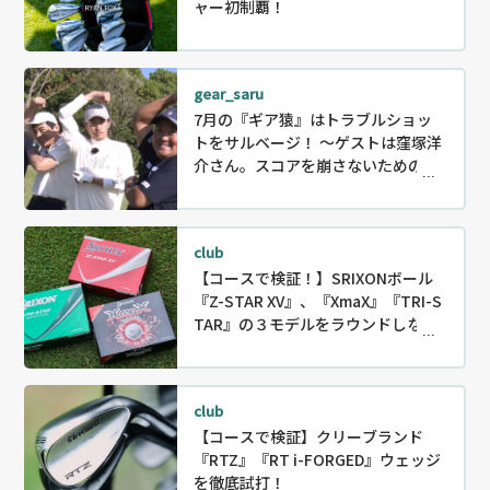
ャー初制覇！
gear_saru
7月の『ギア猿』はトラブルショッ
トをサルベージ！ ～ゲストは窪塚洋
介さん。スコアを崩さないためのリ
カバリー〜
club
【コースで検証！】SRIXONボール
『Z-STAR XV』、『XmaX』『TRI-S
TAR』の３モデルをラウンドしなが
ら徹底試打！
club
【コースで検証】クリーブランド
『RTZ』『RT i-FORGED』ウェッジ
を徹底試打！