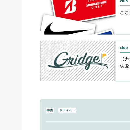
club
ここ
club
【カ
失敗
中古
ドライバー