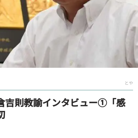
とや
倉吉則教諭インタビュー①「感
切