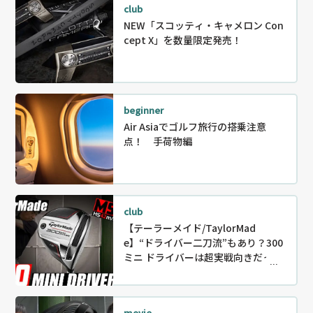
club
NEW「スコッティ・キャメロン Con
cept X」を数量限定発売！
beginner
Air Asiaでゴルフ旅行の搭乗注意
点！ 手荷物編
club
【テーラーメイド/TaylorMad
e】“ドライバー二刀流”もあり？300
ミニ ドライバーは超実戦向きだっ
た！【MSD42】
movie