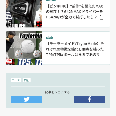
【ピン/PING】“前作”を超えたMAX
の飛び！？G425 MAX ドライバーを
HS42m/sが全力で試打したら？【M
SD42】
club
【テーラーメイド/TaylorMade】そ
れぞれの特徴を強化し弱点を補った
TP5/TP5x ボールはまるであのマン
ガの主人公の2人みたい！？【MSD4
2】
コース
旅行
記事をシェアする