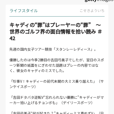
ライフスタイル
こせきよういち
キャディの“罪”はプレーヤーの“罪” ～
世界のゴルフ界の面白情報を拾い読み ＃
42
先週の国内女子ツアー競技「スタンレーレディース」。
優勝したのは今季2勝目の吉田弓美子でしたが、翌日のスポ
ーツ新聞の紙面をにぎわせた話題はプレーの内容ではな
く、彼女のキャディのミスでした。
「珍事V！キャディーの前代未聞の大ミス乗り越えた」（サ
ンケイスポーツ）
「吉田ドタバタ逆転V“忘れられない優勝に”キャディーがマ
ーカー拾い上げるチョンボも」（デイリースポーツ）
「吉田弓美子“何が起きた？”キャディーミス責めずV」（日