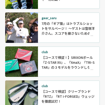
gear_saru
7月の『ギア猿』はトラブルショッ
トをサルベージ！ ～ゲストは窪塚洋
介さん。スコアを崩さないためのリ
カバリー〜
club
【コースで検証！】SRIXONボール
『Z-STAR XV』、『XmaX』『TRI-S
TAR』の３モデルをラウンドしなが
ら徹底試打！
club
【コースで検証】クリーブランド
『RTZ』『RT i-FORGED』ウェッジ
を徹底試打！