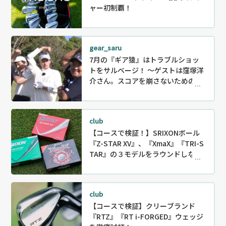
ャー初制覇！
gear_saru
7月の『ギア猿』はトラブルショッ
トをサルベージ！ ～ゲストは窪塚洋
介さん。スコアを崩さないためのリ
カバリー〜
club
【コースで検証！】SRIXONボール
『Z-STAR XV』、『XmaX』『TRI-S
TAR』の３モデルをラウンドしなが
ら徹底試打！
club
【コースで検証】クリーブランド
『RTZ』『RT i-FORGED』ウェッジ