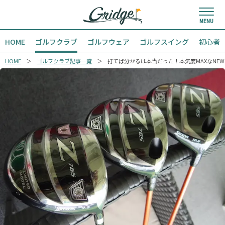
HOME
ゴルフクラブ
ゴルフウェア
ゴルフスイング
初心者
HOME
ゴルフクラブ記事一覧
打てば分かるは本当だった！本気度MAXなNE