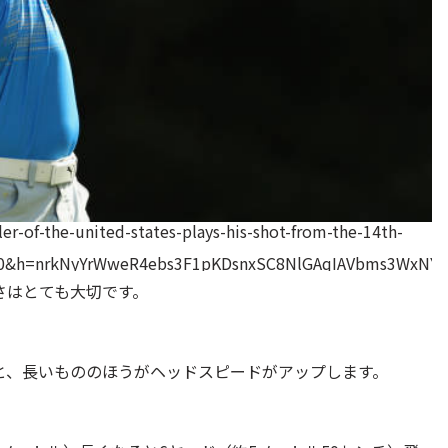
ler-of-the-united-states-plays-his-shot-from-the-14th-
0&h=nrkNyYrWweR4ebs3F1pKDsnxSC8NlGAqIAVbms3WxNY
さはとても大切です。
と、長いもののほうがヘッドスピードがアップします。