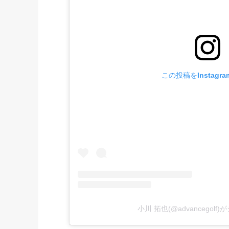
この投稿をInstagr
小川 拓也(@advancegol