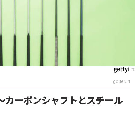
golfer54
～カーボンシャフトとスチール