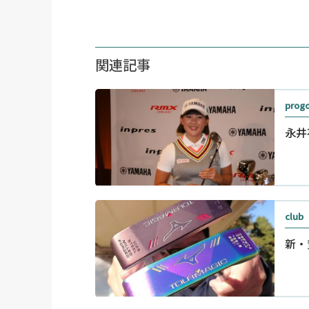
関連記事
progo
永井
club
新・