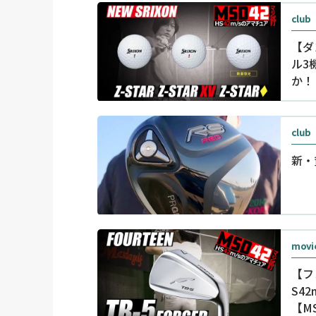
club
【ダ
ル3
か！
club
新・
movi
【フ
S4
【M