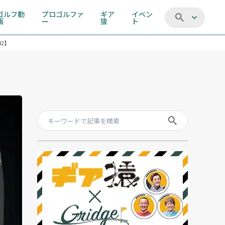
ゴルフ動
プロゴルファ
ギア
イベン
画
ー
猿
ト
42】