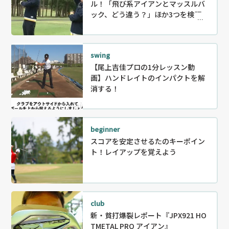
ル！「飛び系アイアンとマッスルバ
ック、どう違う？」ほか3つを検証！
swing
【尾上吉佳プロの1分レッスン動
画】ハンドレイトのインパクトを解
消する！
beginner
スコアを安定させるたのキーポイン
ト！レイアップを覚えよう
club
新・貧打爆裂レポート『JPX921 HO
TMETAL PRO アイアン』