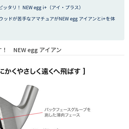
タリ！ NEW egg i+（アイ・プラス）
ッドが苦手なアマチュアがNEW egg アイアンとi+を体
 NEW egg アイアン