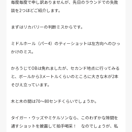
毎度毎度で申し訳ありませんが、先日のラウンドでの失敗
談を2つほどご紹介します。
まずはリカバリーの判断ミスからです。
ミドルホール（パー4）のティーショットは左方向へのひっ
かけのミス。
かろうじてOBは免れましたが、セカンド地点に行ってみる
と、ボールから3メートルくらいのところに大きな木が2本
そびえ立っています。
木と木の間は70～80センチくらいでしょうか。
タイガー・ウッズやミケルソンなら、このわずかな隙間を
通すショットを披露して拍手喝采！ なのでしょうが、私