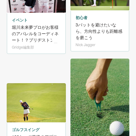
初心者
イベント
3パットを避けたいな
堀川未来夢プロがお客様
ら、方向性よりも距離感
のアパレルをコーディネ
を磨こう
ート！？ブリヂストンゴ
Nick Jagger
ルフトークショー＆イベ
Gridge編集部
ント開催
ゴルフスイング