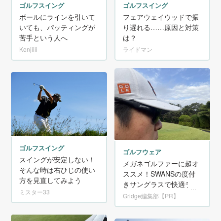
ゴルフスイング
ゴルフスイング
ボールにラインを引いて
フェアウェイウッドで振
いても、パッティングが
り遅れる……原因と対策
苦手という人へ
は？
Kenjiiii
ライドマン
ゴルフスイング
ゴルフウェア
スイングが安定しない！
メガネゴルファーに超オ
そんな時は右ひじの使い
ススメ！SWANSの度付
方を見直してみよう
きサングラスで快適ラウ
ミスター33
ンドを体感！【PR】
Gridge編集部【PR】