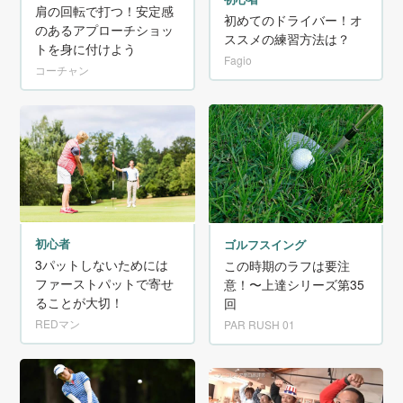
肩の回転で打つ！安定感
初めてのドライバー！オ
のあるアプローチショッ
ススメの練習方法は？
トを身に付けよう
Fagio
コーチャン
初心者
ゴルフスイング
3パットしないためには
この時期のラフは要注
ファーストパットで寄せ
意！〜上達シリーズ第35
ることが大切！
回
REDマン
PAR RUSH 01