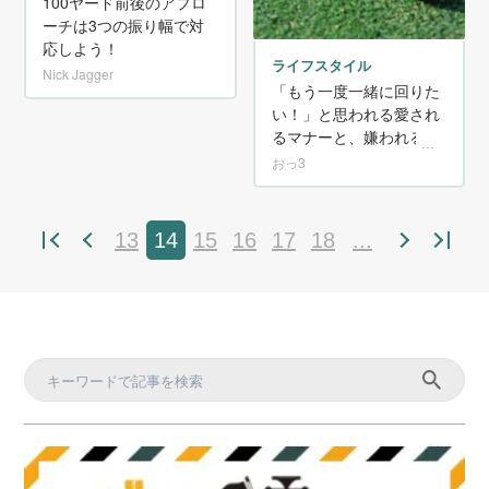
100ヤード前後のアプロ
ーチは3つの振り幅で対
応しよう！
ライフスタイル
Nick Jagger
「もう一度一緒に回りた
い！」と思われる愛され
るマナーと、嫌われる行
動・態度
おっ3
13
14
15
16
17
18
...