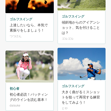
ゴルフスイング
ゴルフスイング
傾斜地からのアイアンシ
上達したいなら、本気で
ョット、気を付けること
素振りをしましょう！
は？
つつけん
ゴルゴル
ゴルフスイング
初心者
大きく曲がるミスショッ
初心者必読！パッティン
トを狙って再現する練習
グのラインを読む基本！
をしてみよう！
daisuke
とや