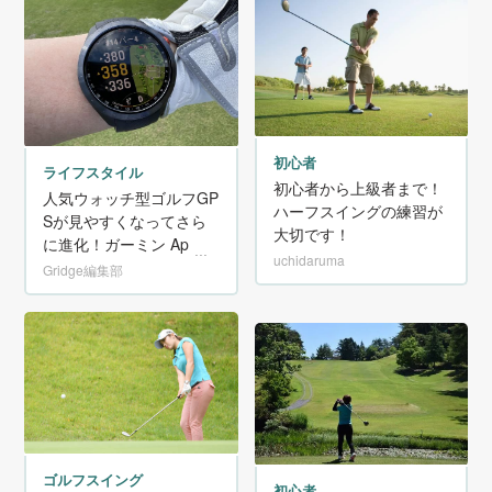
初心者
ライフスタイル
初心者から上級者まで！
人気ウォッチ型ゴルフGP
ハーフスイングの練習が
Sが見やすくなってさら
大切です！
に進化！ガーミン Appro
uchidaruma
ach S70を試してみた！
Gridge編集部
ゴルフスイング
初心者