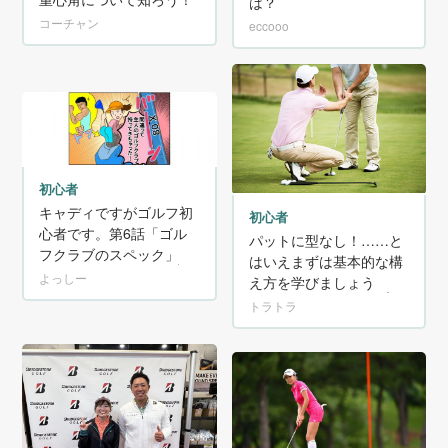
は？
コーチャン
eccooo
初心者
キャディですがゴルフ初
初心者
心者です。第6話「ゴル
パットに型なし！……と
フクラブのスペック」
はいえまずは基本的な構
よっしー
え方を学びましょう！
トラトラ