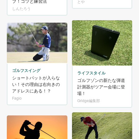
プ！コツと練習法
とや
しんたろう
ゴルフスイング
ライフスタイル
ショートパットが入らな
ゴルフゾンの新たな弾道
い！その理由は右向きの
計測器がツアー会場に登
アドレスにある！？
場！
Fagio
Gridge編集部