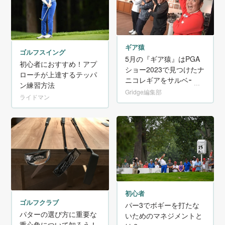
ギア猿
ゴルフスイング
5月の『ギア猿』はPGA
初心者におすすめ！アプ
ショー2023で見つけたナ
ローチが上達するテッパ
ニコレギアをサルベー
ン練習方法
ジ！
Gridge編集部
ライドマン
初心者
ゴルフクラブ
パー3でボギーを打たな
パターの選び方に重要な
いためのマネジメントと
重心角について知ろう！