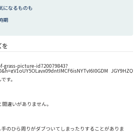
気になるものも
時期
ズを
of-grass-picture-id720079843?
&h=gV1oUY5OLayx09dntIMCF6isNYTyI6I0GDM_JGY9HZQ=
んです。
と間違いがありません。
し手のひら周りがダブついてしまったりすることがありま