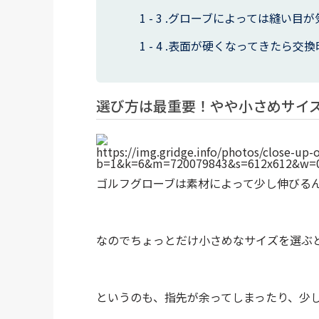
グローブによっては縫い目が
表面が硬くなってきたら交換
選び方は最重要！やや小さめサイ
https://img.gridge.info/photos/close-up-
b=1&k=6&m=720079843&s=612x612&w=0
ゴルフグローブは素材によって少し伸びる
なのでちょっとだけ小さめなサイズを選ぶ
というのも、指先が余ってしまったり、少