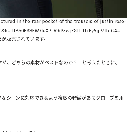
ictured-in-the-rear-pocket-of-the-trousers-of-justin-rose-
h=JJB60EK8FW7IeXPLV9iPZwjZ8ltJl1rEy5jjPZIbtG4=
品が販売されています。
すが、どちらの素材がベストなのか？ と考えたときに、
まなシーンに対応できるよう複数の特徴があるグローブを用