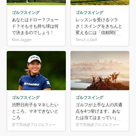
ゴルフスイング
ゴルフスイング
あなたはドロー？フェー
レッスンを受けるツラ
ド？そもそも持ち球は何
さ！スイングをきちんと
で決まるのでしょう？
変えるには「信頼関係」
が必要！
Nick Jagger
TeruさんGolf
ゴルフスイング
ゴルフスイング
渋野日向子をマネしたい
ゴルフが上手な人の共通
ところ、マネできないと
点を4つ挙げます。あな
ころ
たは当てはまっています
か？
宮下芳雄@プロゴルファー
宮下芳雄@プロゴルファー