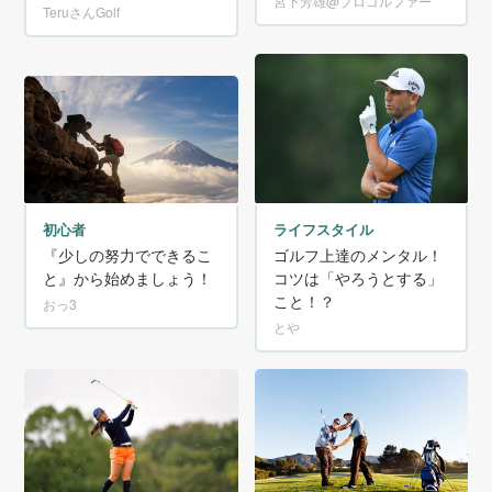
宮下芳雄@プロゴルファー
TeruさんGolf
ライフスタイル
初心者
ゴルフ上達のメンタル！
『少しの努力でできるこ
コツは「やろうとする」
と』から始めましょう！
こと！？
おっ3
とや