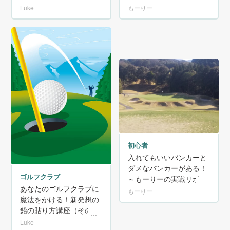
2）
の実戦リポート その3～
Luke
もーりー
初心者
入れてもいいバンカーと
ダメなバンカーがある！
ゴルフクラブ
～もーりーの実戦リポー
あなたのゴルフクラブに
ト その2～
もーりー
魔法をかける！新発想の
鉛の貼り方講座（その
1）
Luke