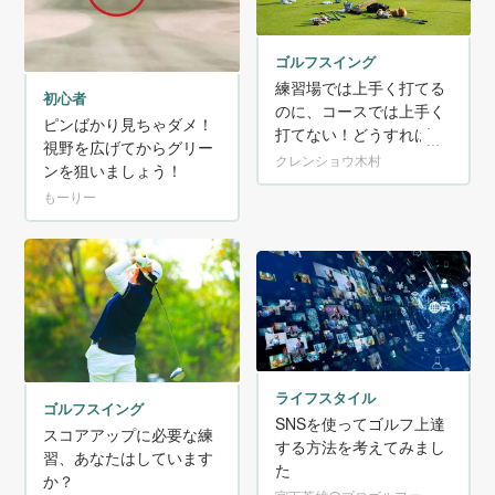
ゴルフスイング
練習場では上手く打てる
初心者
のに、コースでは上手く
ピンばかり見ちゃダメ！
打てない！どうすればい
視野を広げてからグリー
い？
クレンショウ木村
ンを狙いましょう！
もーりー
ライフスタイル
ゴルフスイング
SNSを使ってゴルフ上達
スコアアップに必要な練
する方法を考えてみまし
習、あなたはしています
た
か？