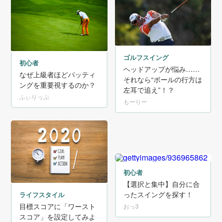
ゴルフスイング
初心者
ヘッドアップが悩み……
なぜ上級者ほどパッティ
それなら“ボールの行方は
ングを重要視するのか？
左耳で追え”！？
ふぃりっぷ
もーりー
初心者
【選択と集中】自分に合
ったスイングを探す！
ライフスタイル
目標スコアに「ワースト
おっ3
スコア」を設定してみよ