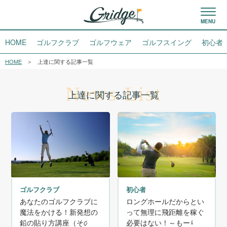
HOME
ゴルフクラブ
ゴルフウェア
ゴルフスイング
初心者
HOME
上達に関する記事一覧
News List
上達に関する記事一覧
ゴルフクラブ
初心者
あなたのゴルフクラブに
ロングホールだからとい
魔法をかける！新発想の
って無理に飛距離を稼ぐ
鉛の貼り方講座（その
必要はない！～もーりー