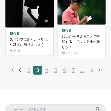
初心者
初心者
80台から考えることで理
スランプに陥ったらやは
解する、ゴルフ上達の難
り基本に帰りましょう
しさ！
奏son輝
TeruさんGolf
2
3
4
5
6
7
...