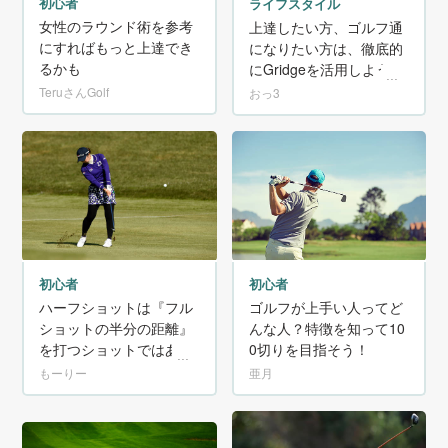
初心者
ライフスタイル
女性のラウンド術を参考
上達したい方、ゴルフ通
にすればもっと上達でき
になりたい方は、徹底的
るかも
にGridgeを活用しよう！
TeruさんGolf
おっ3
初心者
初心者
ゴルフが上手い人ってど
ハーフショットは『フル
んな人？特徴を知って10
ショットの半分の距離』
0切りを目指そう！
を打つショットではあり
ません！
亜月
もーりー