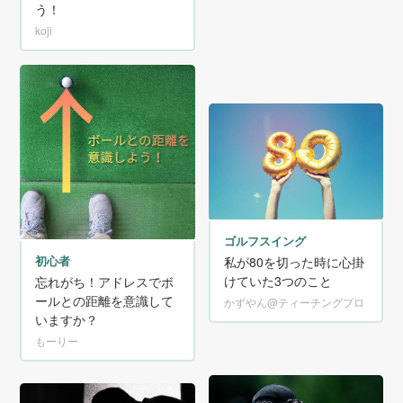
う！
koji
ゴルフスイング
初心者
私が80を切った時に心掛
けていた3つのこと
忘れがち！アドレスでボ
ールとの距離を意識して
かずやん@ティーチングプロ
いますか？
もーりー