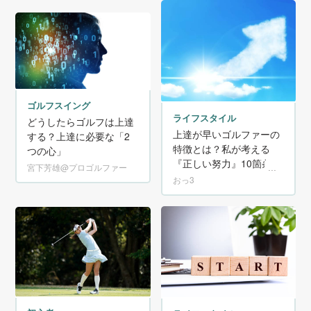
ゴルフスイング
ライフスタイル
どうしたらゴルフは上達
上達が早いゴルファーの
する？上達に必要な「2
特徴とは？私が考える
つの心」
『正しい努力』10箇条！
宮下芳雄@プロゴルファー
おっ3