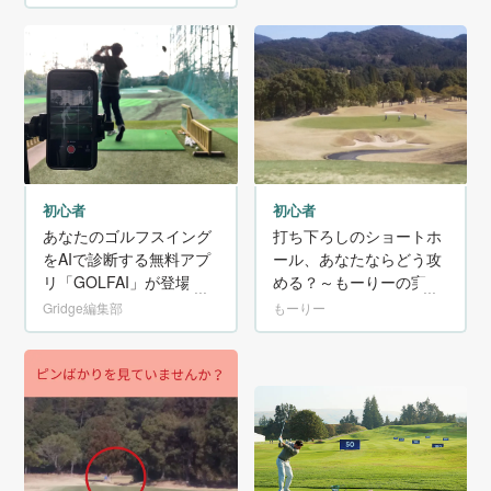
初心者
初心者
あなたのゴルフスイング
打ち下ろしのショートホ
をAIで診断する無料アプ
ール、あなたならどう攻
リ「GOLFAI」が登場！
める？～もーりーの実戦
リポート その1～
Gridge編集部
もーりー