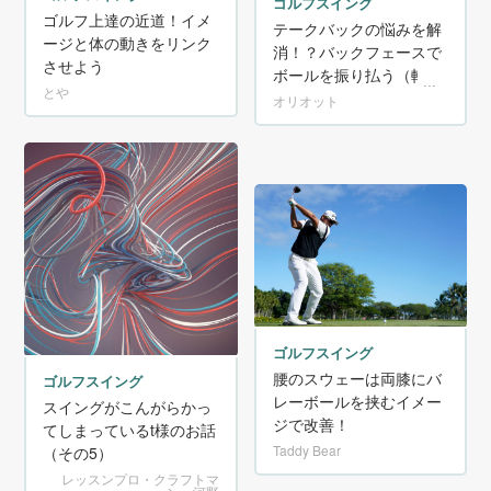
ゴルフスイング
ゴルフ上達の近道！イメ
テークバックの悩みを解
ージと体の動きをリンク
消！？バックフェースで
させよう
ボールを振り払う（転が
とや
す）ように引く！
オリオット
ゴルフスイング
腰のスウェーは両膝にバ
ゴルフスイング
レーボールを挟むイメー
スイングがこんがらかっ
ジで改善！
てしまっているt様のお話
Taddy Bear
（その5）
レッスンプロ・クラフトマ