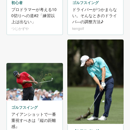
初心者
ゴルフスイング
プロドラマーが考える10
ドライバーがつかまらな
0切りへの道#2「練習以
い。そんなときのドライ
上は出ない」
バ―の調整方法♪
つじかずや
kengolf
ゴルフスイング
アイアンショットで一番
重視すべきは『縦の距離
感』