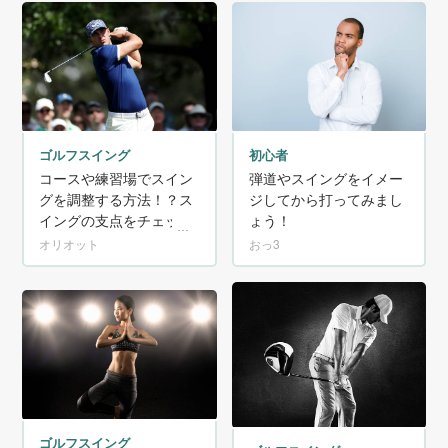
ゴルフスイング
初心者
コースや練習場でスイン
弾道やスイングをイメー
グを調整する方法！？ス
ジしてから打ってみまし
イングの支点をチェッ
ょう！
ク！
オリオット
おっ3
ゴルフスイング