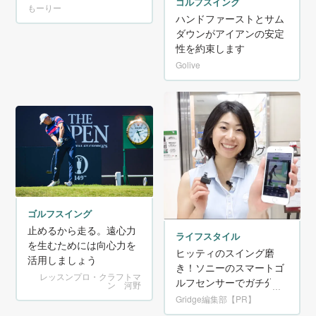
ゴルフスイング
もーりー
ハンドファーストとサム
ダウンがアイアンの安定
性を約束します
Golive
ゴルフスイング
止めるから走る。遠心力
ライフスタイル
を生むためには向心力を
ヒッティのスイング磨
活用しましょう
き！ソニーのスマートゴ
レッスンプロ・クラフトマ
ルフセンサーでガチ分
ン 河野
析！【PR】
Gridge編集部【PR】