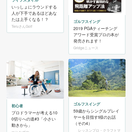
いっしょにラウンドする
人が下手であるほどあな
たは上手くなる！？
ゴルフスイング
TeruさんGolf
2019 PGAティーチング
アワード受賞プロの本が
発売されます！
Gridgeニュース
ゴルフスイング
初心者
59歳からシングルプレイ
プロドラマーが考える10
ヤーを目指すt様のお話
0切りへの道#3「小さい
（その4）
動きから」
レッスンプロ・クラフトマ
つじかずや