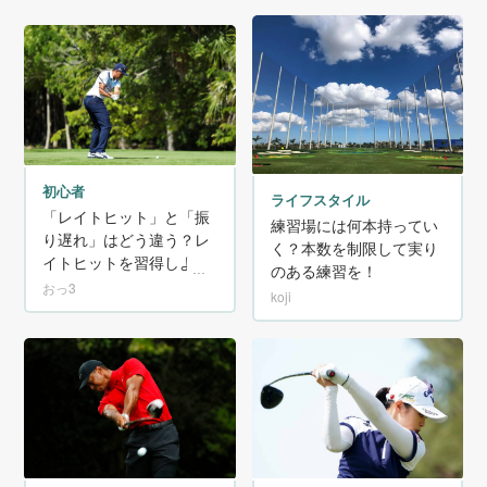
初心者
ライフスタイル
「レイトヒット」と「振
練習場には何本持ってい
り遅れ」はどう違う？レ
く？本数を制限して実り
イトヒットを習得しよ
のある練習を！
う！
おっ3
koji