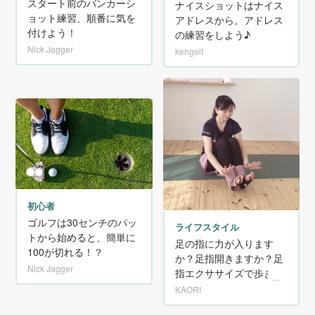
スタート前のバンカーシ
ナイスショットはナイス
ョット練習、順番に気を
アドレスから。アドレス
付けよう！
の練習をしよう♪
Nick Jagger
kengolf
初心者
ゴルフは30センチのパッ
ライフスタイル
トから始めると、簡単に
足の指に力が入ります
100が切れる！？
か？足指開きますか？足
Nick Jagger
指エクササイズで歩きや
すい足へ
KAORI