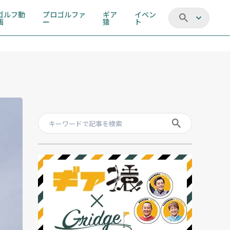
ゴルフ動
プロゴルファ
ギア
イベン
画
ー
猿
ト