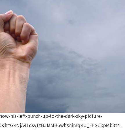
how-his-left-punch-up-to-the-dark-sky-picture-
0&h=GKNjA41dsy1tBJMMB6whXnimqKU_FFSCkpMb3t4-