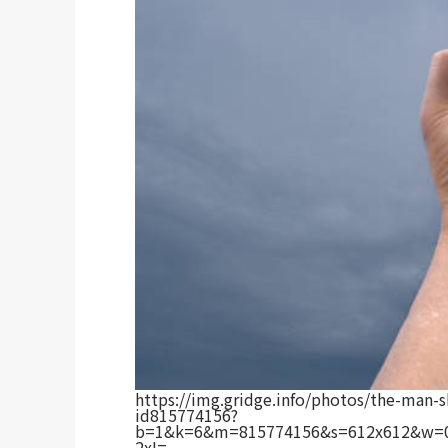
https://img.gridge.info/photos/the-man-s
id815774156?
b=1&k=6&m=815774156&s=612x612&w=
2xI=