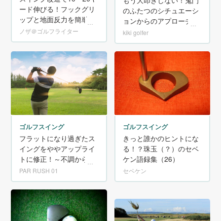
ード伸びる！フックグリ
のふたつのシチュエーシ
ップと地面反力を簡単に
ョンからのアプローチ方
説明します！【動画あ
法
ノザ＠ゴルフライター
kiki golfer
り】
ゴルフスイング
ゴルフスイング
きっと誰かのヒントにな
フラットになり過ぎたス
る！？珠玉（？）のセベ
イングをややアップライ
ケン語録集（26）
トに修正！～不調からの
脱出vol.4
セベケン
PAR RUSH 01