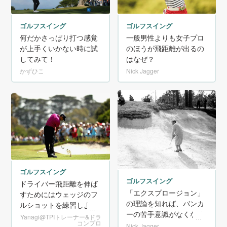
ゴルフスイング
ゴルフスイング
何だかさっぱり打つ感覚
一般男性よりも女子プロ
が上手くいかない時に試
のほうが飛距離が出るの
してみて！
はなぜ？
かずひこ
Nick Jagger
ゴルフスイング
ゴルフスイング
ドライバー飛距離を伸ば
「エクスプロージョン」
すためにはウェッジのフ
の理論を知れば、バンカ
ルショットを練習しよ
ーの苦手意識がなくなる
う！
Yanagi@TPIトレーナー&ドラ
コンプロ
Nick Jagger