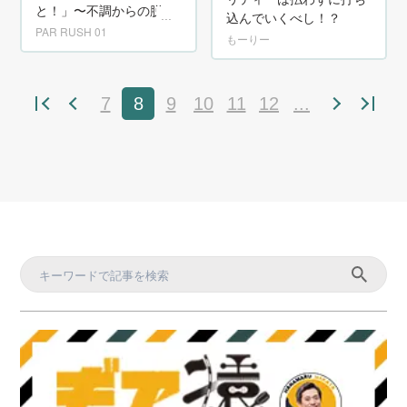
と！」〜不調からの脱出
込んでいくべし！？
vol.3
PAR RUSH 01
もーりー
7
8
9
10
11
12
...