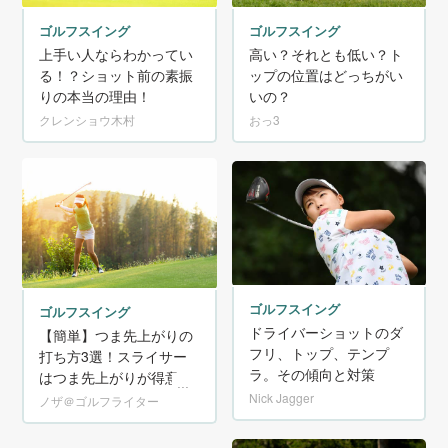
ゴルフスイング
ゴルフスイング
高い？それとも低い？ト
上手い人ならわかってい
ップの位置はどっちがい
る！？ショット前の素振
いの？
りの本当の理由！
おっ3
クレンショウ木村
ゴルフスイング
ゴルフスイング
ドライバーショットのダ
【簡単】つま先上がりの
フリ、トップ、テンプ
打ち方3選！スライサー
ラ。その傾向と対策
はつま先上がりが得意に
ならないとダメ？
Nick Jagger
ノザ＠ゴルフライター