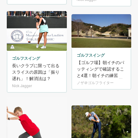
ゴルフスイング
ゴルフスイング
【ゴルフ場】朝イチのパ
長いクラブに限って出る
ッティングで確認するこ
スライスの原因は「振り
と4選！朝イチの練習で
遅れ」！解消法は？
スコアが変わる！
ノザ＠ゴルフライター
Nick Jagger