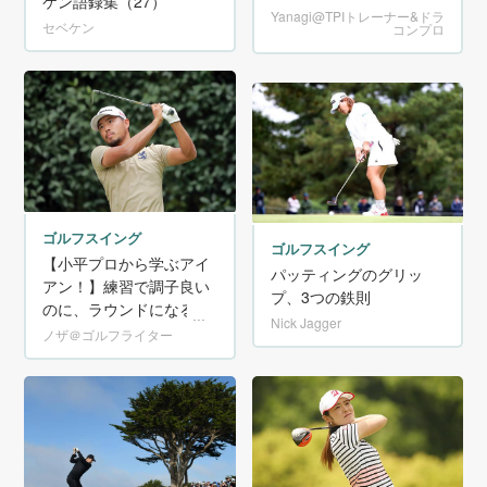
ケン語録集（27）
Yanagi@TPIトレーナー&ドラ
セベケン
コンプロ
ゴルフスイング
ゴルフスイング
【小平プロから学ぶアイ
パッティングのグリッ
アン！】練習で調子良い
プ、3つの鉄則
のに、ラウンドになると
Nick Jagger
ダメになる理由を解説！
ノザ＠ゴルフライター