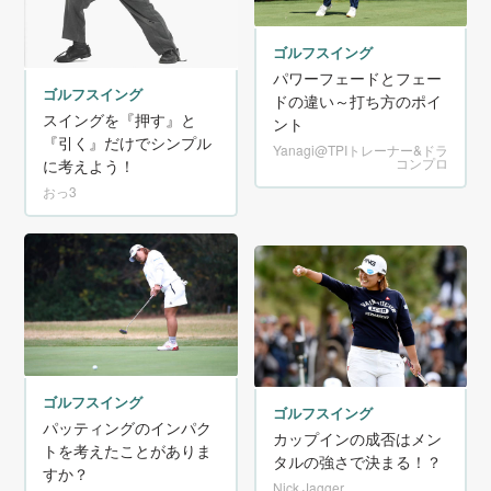
ゴルフスイング
パワーフェードとフェー
ゴルフスイング
ドの違い～打ち方のポイ
スイングを『押す』と
ント
『引く』だけでシンプル
Yanagi@TPIトレーナー&ドラ
コンプロ
に考えよう！
おっ3
ゴルフスイング
ゴルフスイング
パッティングのインパク
カップインの成否はメン
トを考えたことがありま
タルの強さで決まる！？
すか？
Nick Jagger