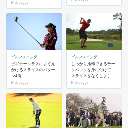
Nick Jagger
ゴルフスイング
ゴルフスイング
ビギナークラスによく見
しっかり捻転できるテー
かけるスライスのパター
クバックを身に付けて、
ン4例
スライスをなくしましょ
う！
Nick Jagger
Nick Jagger