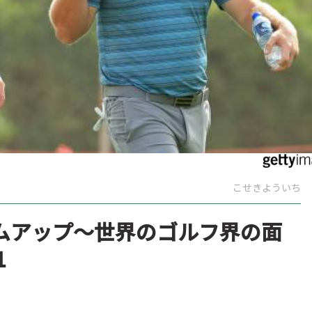
こせきよういち
ムアップ～世界のゴルフ界の面
1