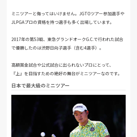
ミニツアーと侮ってはいけません。JGTOツアー参加選手や
JLPGAプロの資格を持つ選手も多く出場しています。
2017年の第53戦、東急グランドオークG.C.で行われた試合
で優勝したのは渋野日向子選手（含む4選手）。
高額賞金試合や公式試合に出られないプロにとって、
『上』を目指すための絶好の舞台がミニツアーなのです。
日本で最大級のミニツアー