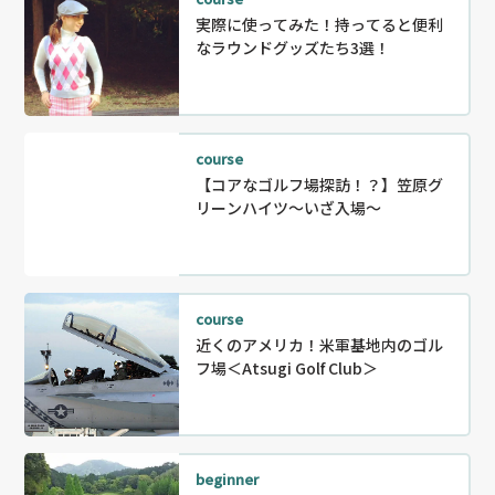
実際に使ってみた！持ってると便利
なラウンドグッズたち3選！
course
【コアなゴルフ場探訪！？】笠原グ
リーンハイツ～いざ入場～
course
近くのアメリカ！米軍基地内のゴル
フ場＜Atsugi Golf Club＞
beginner