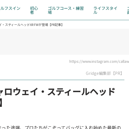
ゴルフスイン
初心
ゴルフコース・練習
ライフスタイ
グ
者
場
ル
・スティールヘッドXR FWが登場【PR記事】
https://www.instagram.com/callaw
Gridge編集部【PR】
ャロウェイ・スティールヘッド
事】
まった途端、プロたちがこぞってバッグに入れ始めた最新の