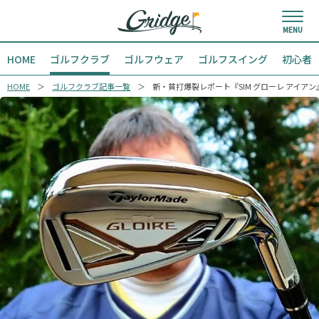
HOME
ゴルフクラブ
ゴルフウェア
ゴルフスイング
初心者
HOME
ゴルフクラブ記事一覧
新・貧打爆裂レポート『SIM グローレ アイアン