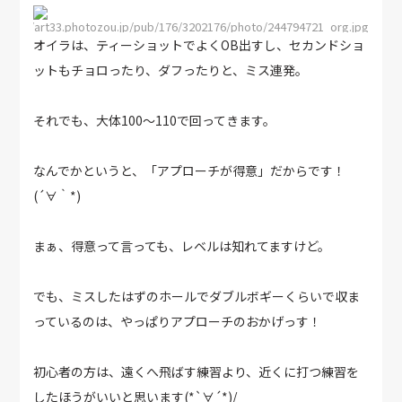
http://art33.photozou.jp/pub/176/3202176/photo/244794721_org.jpg
オイラは、ティーショットでよくOB出すし、セカンドショ
ットもチョロったり、ダフったりと、ミス連発。
それでも、大体100～110で回ってきます。
なんでかというと、「アプローチが得意」だからです！
(´∀｀*)
まぁ、得意って言っても、レベルは知れてますけど。
でも、ミスしたはずのホールでダブルボギーくらいで収ま
っているのは、やっぱりアプローチのおかげっす！
初心者の方は、遠くへ飛ばす練習より、近くに打つ練習を
したほうがいいと思います(*`∀´*)/