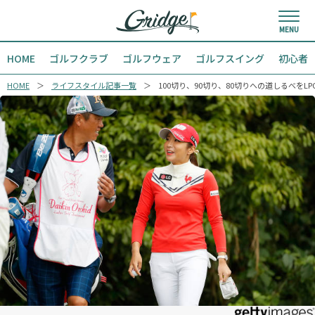
HOME
ゴルフクラブ
ゴルフウェア
ゴルフスイング
初心者
HOME
ライフスタイル記事一覧
100切り、90切り、80切りへの道しるべをL