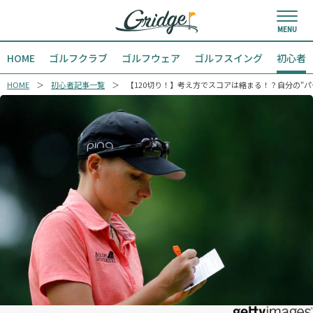
HOME
ゴルフクラブ
ゴルフウェア
ゴルフスイング
初心者
HOME
初心者記事一覧
【120切り！】考え方でスコアは縮まる！？自分の“パ