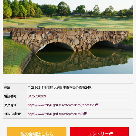
住所
〒299-3241 千葉県大網白里市季美の森南2-49
電話番号
0475-73-0109
アクセス
https://www.tokyu-golf-resort.com/kimi/access/
ゴルフ場HP
https://www.tokyu-golf-resort.com/kimi/
他の会場はこちら
エントリー