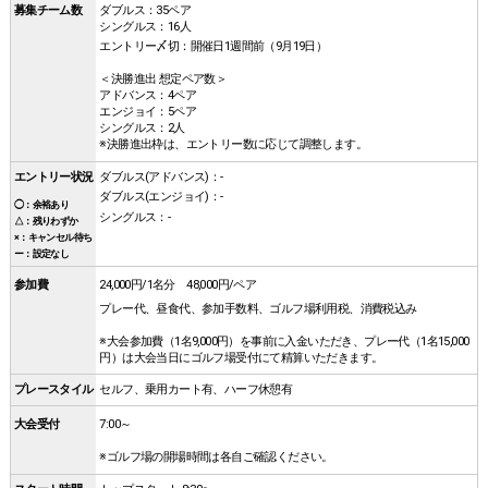
募集チーム数
ダブルス：35ペア
シングルス：16人
エントリー〆切：開催日1週間前（9月19日）
＜決勝進出 想定ペア数＞
アドバンス：4ペア
エンジョイ：5ペア
シングルス：2人
※決勝進出枠は、エントリー数に応じて調整します。
エントリー状況
ダブルス(アドバンス)：-
ダブルス(エンジョイ)：-
◯：余裕あり
シングルス：-
△：残りわずか
×：キャンセル待ち
ー：設定なし
参加費
24,000円/1名分 48,000円/ペア
プレー代、昼食代、参加手数料、ゴルフ場利用税、消費税込み
※大会参加費（1名9,000円）を事前に入金いただき、プレー代（1名15,000
円）は大会当日にゴルフ場受付にて精算いただきます。
プレースタイル
セルフ、乗用カート有、ハーフ休憩有
⼤会受付
7:00～
※ゴルフ場の開場時間は各自ご確認ください。