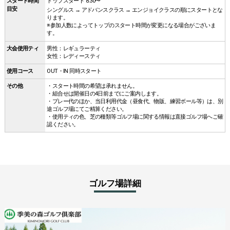
スタート時間
トップスタート 8:30〜
⽬安
シングルス → アドバンスクラス → エンジョイクラスの順にスタートとな
ります。
※参加人数によってトップのスタート時間が変更になる場合がございま
す。
⼤会使⽤ティ
男性：レギュラーティ
⼥性：レディースティ
使用コース
OUT・IN 同時スタート
その他
・スタート時間の希望は承れません。
・組合せは開催日の4日前までにご案内します。
・プレー代のほか、当日利用代金（昼食代、物販、練習ボール等）は、別
途ゴルフ場にてご精算ください。
・使用ティの色、芝の種類等ゴルフ場に関する情報は直接ゴルフ場へご確
認ください。
ゴルフ場詳細